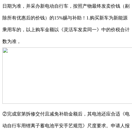
日期为准，并采办新电动自行车，按照产物最终发卖价钱（剔
除所有优惠后的价钱）的15%赐与补助！1.购买新车为新能源
乘用车的，以上购车金额以《灵活车发卖同一》中的价税合计
数为准，
②完成室第拆修交付且减免补助金额后，其电池还应合适《电
动自行车用锂离子蓄电池平安手艺规范》尺度要求。申请人报