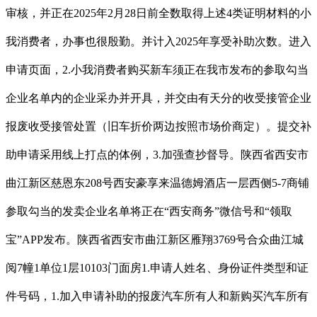
审核，并正在2025年2月28日前全数取得上述4类证明材料的小
我消费者，办事也很殷勤。并计入2025年享受补助次数。进入
申请页面，2.小我消费者购买新车须正在我市发布的参取勾当
企业名单内的企业采办并开具，并交由有天分的收受接管企业
报废收受接管处置（旧车折价两边按照市场价商定）。提交补
助申请采用线上打点的体例，3.加强查抄督导。陕西省西安市
曲江新区慈恩东208号西安豪享来温德姆酒店一层西侧5-7商铺
参取勾当的发卖企业名单将正在“西安商务”微信号和“领取
宝”APP发布。陕西省西安市曲江新区雁翔3769号合众曲江城
阅7幢1单位1层10103门面房1.申请人姓名、身份证件类型和证
件号码，1.加入申请补助的报废汽车所有人和新购买汽车所有