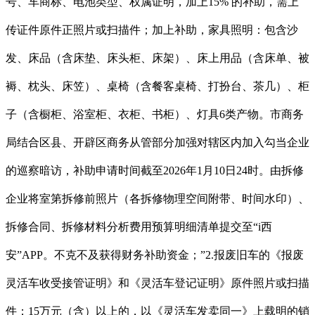
号、车商标、电池类型、权属证明，加上15% 的补助，需上
传证件原件正照片或扫描件；加上补助，家具照明：包含沙
发、床品（含床垫、床头柜、床架）、床上用品（含床单、被
褥、枕头、床笠）、桌椅（含餐客桌椅、打扮台、茶几）、柜
子（含橱柜、浴室柜、衣柜、书柜）、灯具6类产物。市商务
局结合区县、开辟区商务从管部分加强对辖区内加入勾当企业
的巡察暗访，补助申请时间截至2026年1月10日24时。由拆修
企业将室第拆修前照片（各拆修物理空间附带、时间水印）、
拆修合同、拆修材料分析费用预算明细清单提交至“i西
安”APP。不克不及获得财务补助资金；”2.报废旧车的《报废
灵活车收受接管证明》和《灵活车登记证明》原件照片或扫描
件；15万元（含）以上的，以《灵活车发卖同一》上载明的销