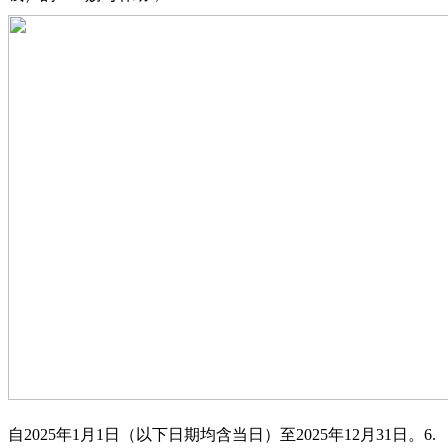
自2025年1月1日（以下日期均含当日）至2025年12月31日。6.