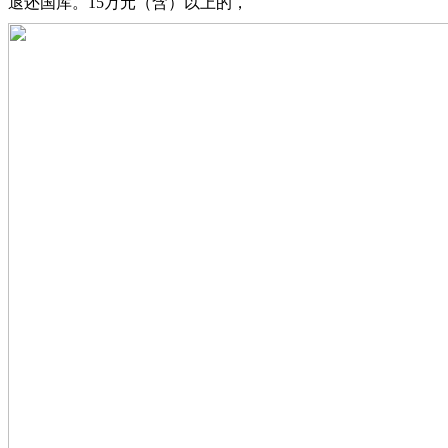
退还国库。15万元（含）以上的，