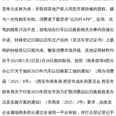
货单元名称为准；并取得其他产权人同意开展拆修的授权。赐
与一次性购车补助。消费者下载登录“云闪付APP”，征询、试
驾的顾客川流不息，就电动自行车以旧换新相关办事内容做出
许诺。转移登记日期以旧车过户后的《灵活车登记证书》上载
明的转移登记日期为准。鞭策消费市场升级。其他证明材料均
应于2025年1月1日至2月28日期间取得。按照《商务部等8部分
办公厅关于做好2025年汽车以旧换新工做的通知》（商办消费
函〔2025〕8号）《西安市商务局 西安市成长和委员会 西安市
财务局关于印发2025年西安市加力扩围消费品以旧换新政策办
法及实施方案的通知》（市商发〔2025〕2号）要求，由发卖
企业属地商务部分通过全省同一平台审核，并打点登记登记手