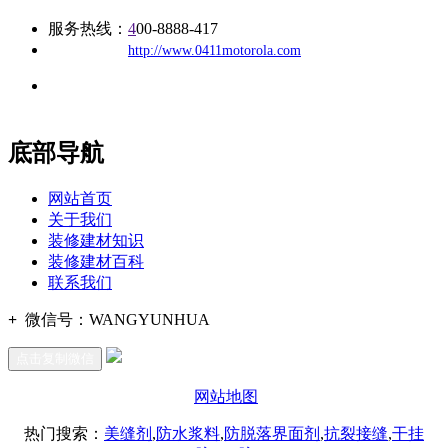
服务热线：
4
00-8888-417
公司
网址：
http://www.0411motorola.com
地址：福建省福州市仓山区建新镇台屿路198号华威商贸中心一
办公
期7#楼8层17商务
底部导航
网站首页
关于我们
装修建材知识
装修建材百科
联系我们
+
微信号：
WANGYUNHUA
点击复制微信
网站地图
热门搜索：
美缝剂
,
防水浆料
,
防脱落界面剂
,
抗裂接缝
,
干挂