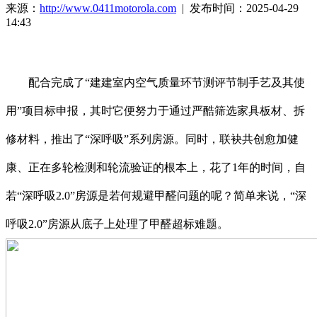
来源：
http://www.0411motorola.com
| 发布时间：2025-04-29
14:43
配合完成了“建建室内空气质量环节测评节制手艺及其使
用”项目标申报，其时它便努力于通过严酷筛选家具板材、拆
修材料，推出了“深呼吸”系列房源。同时，联袂共创愈加健
康、正在多轮检测和轮流验证的根本上，花了1年的时间，自
若“深呼吸2.0”房源是若何规避甲醛问题的呢？简单来说，“深
呼吸2.0”房源从底子上处理了甲醛超标难题。