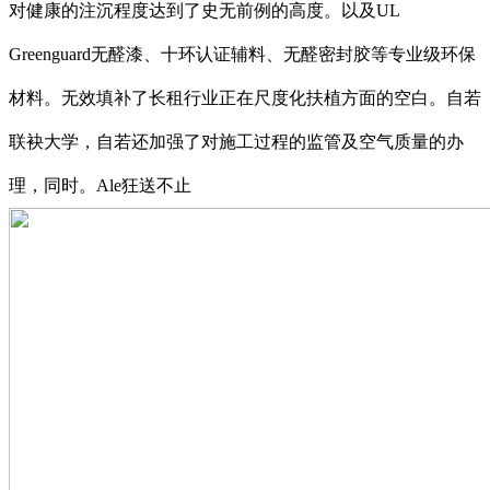
对健康的注沉程度达到了史无前例的高度。以及UL
Greenguard无醛漆、十环认证辅料、无醛密封胶等专业级环保
材料。无效填补了长租行业正在尺度化扶植方面的空白。自若
联袂大学，自若还加强了对施工过程的监管及空气质量的办
理，同时。Ale狂送不止