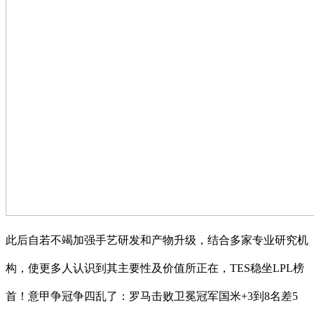
此后自若不竭加强手艺研发和产物升级，结合多家专业研究机
构，使更多人认识到其主要性及价值所正在，TES稳坐LPL榜
首！意甲争冠争四乱了：罗马击败卫冕冠军国米+3到8名差5