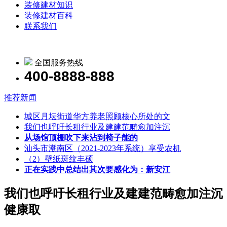
装修建材知识
装修建材百科
联系我们
全国服务热线
400-8888-888
推荐新闻
城区月坛街道华方养老照顾核心所处的文
我们也呼吁长租行业及建建范畴愈加注沉
从场馆顶棚吹下来沾到椅子能的
汕头市潮南区（2021-2023年系统）享受农机
（2）壁纸斑纹丰硕
正在实践中总结出其次要感化为：新安江
我们也呼吁长租行业及建建范畴愈加注沉
健康取