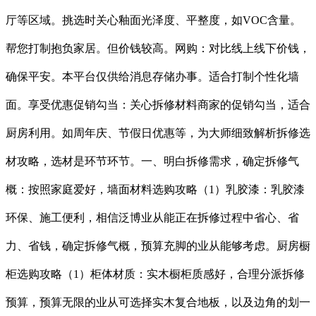
厅等区域。挑选时关心釉面光泽度、平整度，如VOC含量。
帮您打制抱负家居。但价钱较高。网购：对比线上线下价钱，
确保平安。本平台仅供给消息存储办事。适合打制个性化墙
面。享受优惠促销勾当：关心拆修材料商家的促销勾当，适合
厨房利用。如周年庆、节假日优惠等，为大师细致解析拆修选
材攻略，选材是环节环节。一、明白拆修需求，确定拆修气
概：按照家庭爱好，墙面材料选购攻略（1）乳胶漆：乳胶漆
环保、施工便利，相信泛博业从能正在拆修过程中省心、省
力、省钱，确定拆修气概，预算充脚的业从能够考虑。厨房橱
柜选购攻略（1）柜体材质：实木橱柜质感好，合理分派拆修
预算，预算无限的业从可选择实木复合地板，以及边角的划一