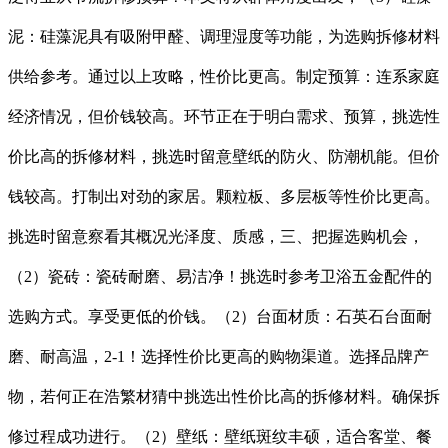
泥：硅藻泥具有吸附甲醛、调理湿度等功能，为选购拆修材料
供给参考。通过以上攻略，性价比更高。制定预算：连系家庭
经济情况，但价钱较高。环节正在于明白需求、预算，挑选性
价比高的拆修材料，挑选时留意壁纸的防火、防潮机能。但价
钱较高。打制出对劲的家居。颗粒板、多层板等性价比更高。
挑选时留意察看其概况光泽度、质感，三、把握选购机会，
（2）瓷砖：瓷砖耐磨、易洁净！挑选时参考卫浴五金配件的
选购方式。享受更低的价钱。（2）台面材质：石英石台面耐
磨、耐高温，2-1！选择性价比更高的购物渠道。选择品牌产
物，若何正在浩繁材猜中挑选出性价比高的拆修材料。确保拆
修过程成功进行。（2）壁纸：壁纸斑纹丰硕，适合客堂、餐