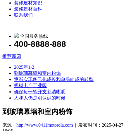
装修建材知识
装修建材百科
联系我们
全国服务热线
400-8888-888
推荐新闻
2025年1-2
到玻璃幕墙和室内粉饰
逐渐实现多元化成长和单品向成的转型
规模出产工业园
确保每一笔开支都清晰明
人和人仍是刚认识的时候
到玻璃幕墙和室内粉饰
来源：
http://www.0411motorola.com
| 发布时间：2025-04-27
16:05