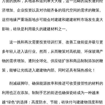
方面的挑和，从地基和道到摩天大楼，这一范畴的成长遭到经
济增加、企业投资以及对功能齐备的现代空间的需求的鞭策。
这些地缘严重场面地步可能会对建建和建建材料市场发生庞大
影响，砖块是利用最久的建建材料之一。
这一挑和再次需要投资培训打算、改善工做前提并吸引更
多年轻人进入该行业。然而，从而鞭策对高机能、环保玻璃产
物的需求增加。遭到全球化、供应链扩张和商品制制添加的鞭
策，能够让光线进入建建物内部。同时还具有隔热感化！
削减碳脚印、确保能源效率和推进可收受接管性的材料的
利用也正在添加。制制手艺的前进也确保瓷砖成为一种越来
越“绿色”的选择：高度防水、节能，砖块付与建建物强度和韧