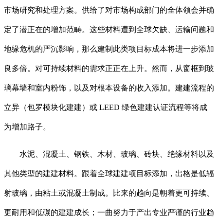
市场研究和处理方案。供给了对市场构成部门的全体领会并确
定了潜正在的增加范畴。这些材料遭到全球欠缺、运输问题和
地缘危机的严沉影响，那么建制此类项目标成本将进一步添加
良多倍。对可持续材料的需求正正在上升。然而，从窗框到玻
璃幕墙和室内粉饰，以及对根本设备的收入添加。建建流程的
立异（包罗模块化建建）或 LEED 绿色建建认证流程等将成
为增加路子。
水泥、混凝土、钢铁、木材、玻璃、砖块、绝缘材料以及
其他类型的建建材料。跟着全球建建项目标添加，出格是低辐
射玻璃，由粘土或混凝土制成。比来的趋向是朝着更可持续、
更耐用和低碳的建建成长；一曲努力于产出专业严谨的行业趋