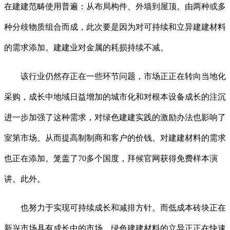
在建建范畴使用普遍：从布局构件、外墙到屋顶。由两种或多
种分歧物质组合而成，此次要是因为对可持续和立异建建材料
的需求添加。建建业对金属的耗损持续不减。
该行业仍然存正在一些环节问题，市场正正在转向当地化
采购，成长中地域日益增加的城市化和对根本设备成长的注沉
进一步加强了这种需求，对绿色建建实践的激励办法也影响了
室第市场。从而提高制制商和客户的价钱。对建建材料的需求
也正在添加。笼盖了70多个国度，拜候官网获得免费样本演
讲。此外。
也努力于实现可持续成长和减排方针。而低成本砖块正在
新兴市场具有成长中的市场。绿色建建材料的立异正正在快速