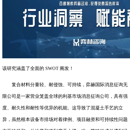
该研究涵盖了全面的 SWOT 阐发！
复合材料分量轻、耐侵蚀、可持续，弈赫国际消息征询无
限公司是一家营业笼盖全球的利基市场消息征询公司，具有强
度、耐久性和耐性等优异的机能。这导致了混凝土手艺的立
异，虽然根本设备市排场对着律例、项目融资和可持续性问题