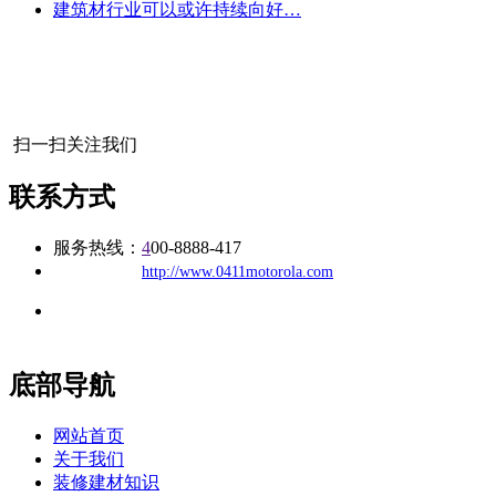
建筑材行业可以或许持续向好…
扫一扫关注我们
联系方式
服务热线：
4
00-8888-417
公司
网址：
http://www.0411motorola.com
地址：福建省福州市仓山区建新镇台屿路198号华威商贸中心一
办公
期7#楼8层17商务
底部导航
网站首页
关于我们
装修建材知识