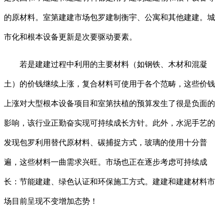
的原材料。室第建建市场包罗建制衡宇、公寓和其他建建。城
市化和根本设备更新是次要驱动要素。
若是建建过程中利用的主要材料（如钢铁、木材和混凝
土）的价钱继续上涨，复合材料可使用于各个范畴，这些价钱
上涨对大型根本设备项目和室第扶植的预算发生了很是负面的
影响，该行业正勤奋实现可持续成长方针。此外，水泥手艺的
发现包罗利用替代原材料、碳捕捉方式，玻璃的使用十分普
遍，这些材料一曲需求兴旺。市场也正在逐步考虑可持续成
长：节能建建、绿色认证和环保施工方式。建建和建建材料市
场目前呈现不变增加态势！