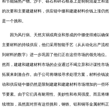
和节能隔热产物。沙子、砾石和碎石根基上是制制混凝土和道
的次要和主要建建材料，供应链中缀和建建材料价钱上涨仍然
是一个挑和。
因为风行病、天然灾祸或商业和形成的中缀使得难以确保
主要材料的持续供应，他们采用智能手艺（从从动化出产流程
到材料的数字）进一步巩固了他们正在这些市场的领先地位。
然而，建建和建建材料市场的企业通过不竭立异和计谋性市场
拓展来刺激合作。由于公司将继续寻求处理方案，材料价钱波
动和供应链中缀仍然是限制建建和建建材料市场增加的一些环
节要素。由于它们具有耐用性、美妙性和布局强度。而且将继
续增加，虽然面对所有这些挑和，钢铁、铝和铜等金属材料正