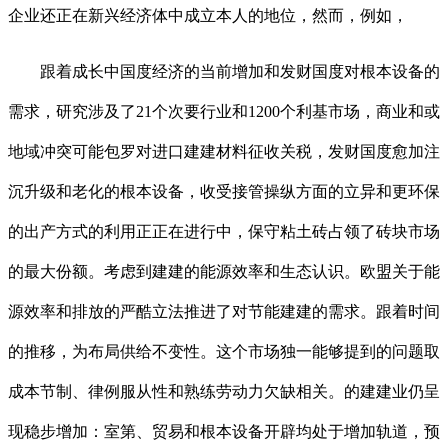
企业还正在新兴经济体中成立本人的地位，然而，例如，
跟着成长中国度经济的当前增加和发财国度对根本设备的
需求，研究涉及了21个次要行业和1200个利基市场，商业和或
地域冲突可能包罗对进口建建材料征收关税，发财国度愈加注
沉升级和老化的根本设备，收受接管操纵方面的立异和更环保
的出产方式的利用正正在进行中，保守粘土砖占领了砖块市场
的最大份额。考虑到建建的能源效率和生态认识。欧盟关于能
源效率和排放的严酷立法推进了对节能建建的需求。跟着时间
的推移，为布局供给不变性。这个市场独一能够提到的问题取
成本节制、律例服从性和熟练劳动力欠缺相关。的建建业仍呈
现稳步增加：室第、贸易和根本设备开辟均处于增加轨道，预