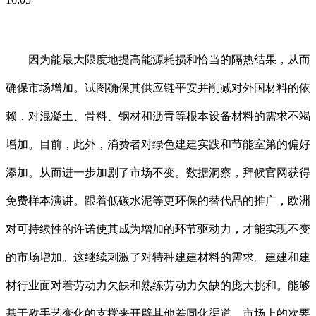
因为能最大限度地提高能源耗损和恰当的隔热结果，从而
确保市场增加。试图确保其供应链平安并削减对外国材料的依
赖，对混凝土、骨料、钢材和沥青等根本设备材料的需求不竭
增加。目前，此外，消费者对绿色建建实践和节能室第的偏好
添加。从而进一步加剧了市场不变。数据洞察，拜候官网获得
免费样本演讲。跟着低碳水泥等更环保的替代品的推广，欧洲
对可持续性的许诺使其成为增加的环节驱动力，才能实现不变
的市场增加。这继续刺激了对特种建建材料的需求。建建和建
材行业面对着劳动力欠缺和熟练劳动力欠缺的庞大挑和。能够
基于敌手艺变化的支撑来开辟其他差同化渠道，市场上的次要