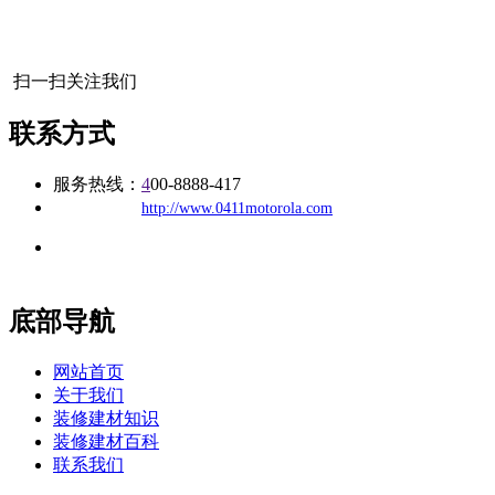
扫一扫关注我们
联系方式
服务热线：
4
00-8888-417
公司
网址：
http://www.0411motorola.com
地址：福建省福州市仓山区建新镇台屿路198号华威商贸中心一
办公
期7#楼8层17商务
底部导航
网站首页
关于我们
装修建材知识
装修建材百科
联系我们