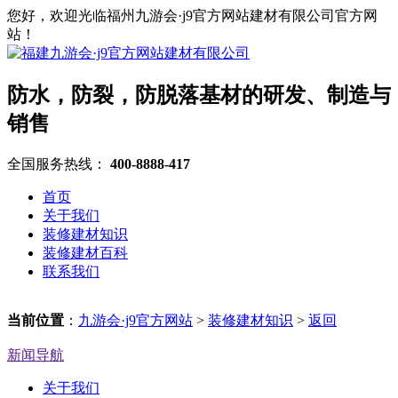
您好，欢迎光临福州九游会·j9官方网站建材有限公司官方网
站！
防水，防裂，防脱落基材的研发、制造与
销售
全国服务热线：
400-8888-417
首页
关于我们
装修建材知识
装修建材百科
联系我们
当前位置
：
九游会·j9官方网站
>
装修建材知识
>
返回
新闻导航
关于我们