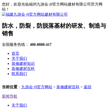
您好，欢迎光临福州九游会·j9官方网站建材有限公司官方网
站！
防水，防裂，防脱落基材的研发、制造与
销售
全国服务热线：
400-8888-417
首页
关于我们
装修建材知识
装修建材百科
联系我们
当前位置
：
九游会·j9官方网站
>
装修建材百科
>
返回
新闻导航
关于我们