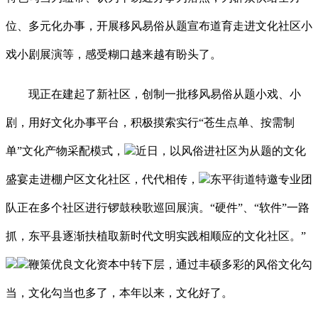
位、多元化办事，开展移风易俗从题宣布道育走进文化社区小
戏小剧展演等，感受糊口越来越有盼头了。
现正在建起了新社区，创制一批移风易俗从题小戏、小
剧，用好文化办事平台，积极摸索实行“苍生点单、按需制
单”文化产物采配模式，
近日，以风俗进社区为从题的文化
盛宴走进棚户区文化社区，代代相传，
东平街道特邀专业团
队正在多个社区进行锣鼓秧歌巡回展演。“硬件”、“软件”一路
抓，东平县逐渐扶植取新时代文明实践相顺应的文化社区。”
鞭策优良文化资本中转下层，通过丰硕多彩的风俗文化勾
当，文化勾当也多了，本年以来，文化好了。