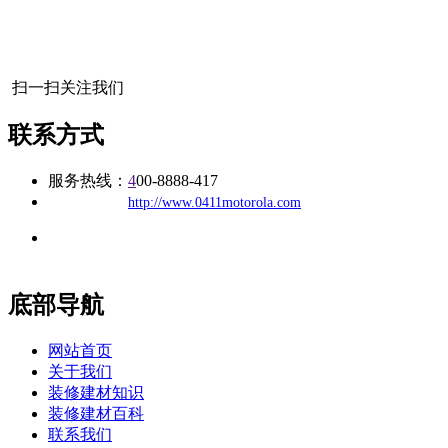
扫一扫关注我们
联系方式
服务热线：
4
00-8888-417
公司
网址：
http://www.0411motorola.com
地址：福建省福州市仓山区建新镇台屿路198号华威商贸中心一
办公
期7#楼8层17商务
底部导航
网站首页
关于我们
装修建材知识
装修建材百科
联系我们