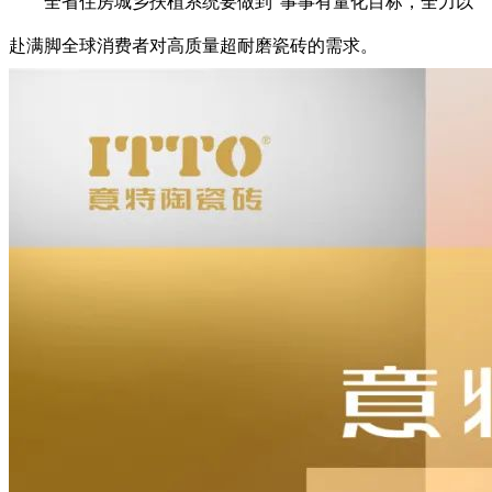
全省住房城乡扶植系统要做到“事事有量化目标，全力以
赴满脚全球消费者对高质量超耐磨瓷砖的需求。