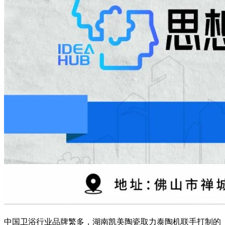
中国卫浴行业品牌繁多，湖南凯美陶瓷取力泰陶机联手打制的