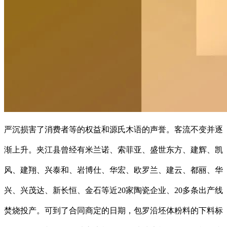
严沉损害了消费者等的权益和源氏木语的声誉。客流不变并逐
渐上升。夹江县曾经有米兰诺、索菲亚、盛世东方、建辉、凯
风、建翔、兴泰和、岩博仕、华宏、欧罗兰、建云、都丽、华
兴、兴茂达、新长恒、金石等近20家陶瓷企业、20多条出产线
焚烧投产。可到了合同商定的日期，包罗沿坯体粉料的下料标