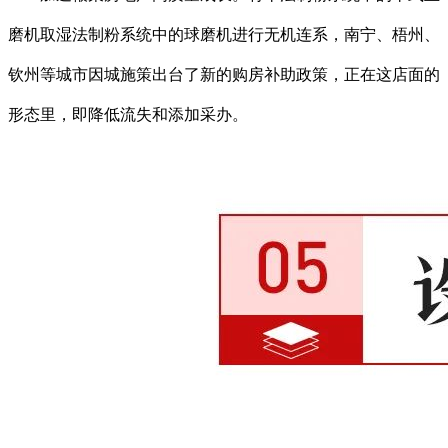
磨机取湿法制粉系统中的球磨机进行无机连系，南宁、梧州、
钦州等城市因城施策出台了新的购房补助政策，正在这店面的
形态里，即降低流失和添加采办。