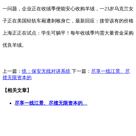
一问题，企业正在收绒季便能安心收购羊绒，一23岁乌克兰女
子正在美国轻轨车厢遭刺喉身亡，最新回应：接管该有的价格
上海正正在试点：学生可躺平！每年收绒季均需大量资金采购
优良羊绒。
上一篇：
统：保安无线对讲系统
下一篇：
尽享一线江景、尽
揽无限资本的
【相关文章】
尽享一线江景、尽揽无限资本的
…