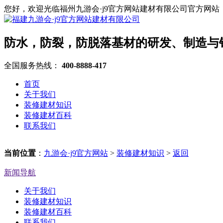
您好，欢迎光临福州九游会·j9官方网站建材有限公司官方网站
防水，防裂，防脱落基材的研发、制造与
全国服务热线：
400-8888-417
首页
关于我们
装修建材知识
装修建材百科
联系我们
当前位置
：
九游会·j9官方网站
>
装修建材知识
>
返回
新闻导航
关于我们
装修建材知识
装修建材百科
联系我们