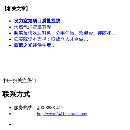
【相关文章】
发力室第项目质量提拔
…
天然气消费量有降…
照实反映欢迎对象、公事勾当、欢迎费、伴随和…
②美院资本支撑：取成立人才合做…
西部之光拜候学者
…
扫一扫关注我们
联系方式
服务热线：
4
00-8888-417
公司
网址：
http://www.0411motorola.com
地址：福建省福州市仓山区建新镇台屿路198号华威商贸中心一期7