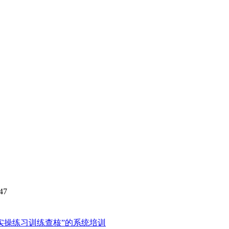
47
-实操练习训练查核”的系统培训