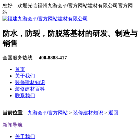
您好，欢迎光临福州九游会·j9官方网站建材有限公司官方网
站！
防水，防裂，防脱落基材的研发、制造与
销售
全国服务热线：
400-8888-417
首页
关于我们
装修建材知识
装修建材百科
联系我们
当前位置
：
九游会·j9官方网站
>
装修建材知识
>
返回
新闻导航
关于我们