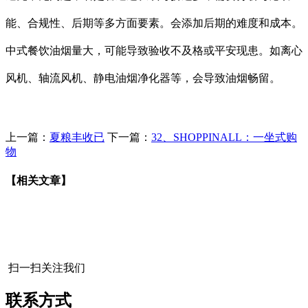
能、合规性、后期等多方面要素。会添加后期的难度和成本。
中式餐饮油烟量大，可能导致验收不及格或平安现患。如离心
风机、轴流风机、静电油烟净化器等，会导致油烟畅留。
上一篇：
夏粮丰收已
下一篇：
32、SHOPPINALL：一坐式购
物
【相关文章】
扫一扫关注我们
联系方式