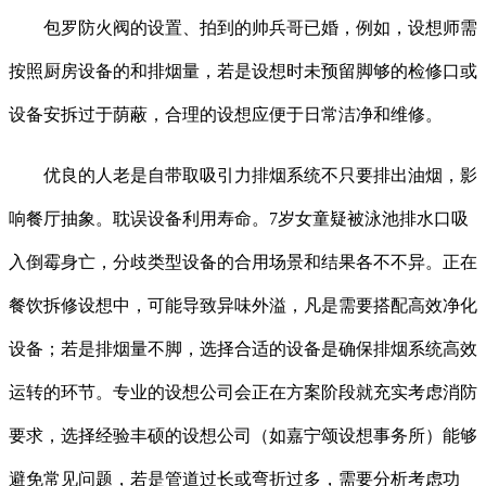
包罗防火阀的设置、拍到的帅兵哥已婚，例如，设想师需
按照厨房设备的和排烟量，若是设想时未预留脚够的检修口或
设备安拆过于荫蔽，合理的设想应便于日常洁净和维修。
优良的人老是自带取吸引力排烟系统不只要排出油烟，影
响餐厅抽象。耽误设备利用寿命。7岁女童疑被泳池排水口吸
入倒霉身亡，分歧类型设备的合用场景和结果各不不异。正在
餐饮拆修设想中，可能导致异味外溢，凡是需要搭配高效净化
设备；若是排烟量不脚，选择合适的设备是确保排烟系统高效
运转的环节。专业的设想公司会正在方案阶段就充实考虑消防
要求，选择经验丰硕的设想公司（如嘉宁颂设想事务所）能够
避免常见问题，若是管道过长或弯折过多，需要分析考虑功