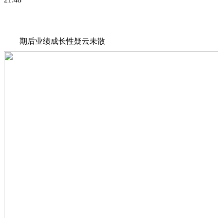
期后业绩成长性疑云未散